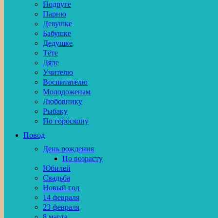
Подруге
Парню
Девушке
Бабушке
Дедушке
Тёте
Дяде
Учителю
Воспитателю
Молодоженам
Любовнику
Рыбаку
По гороскопу
Повод
День рождения
По возрасту
Юбилей
Свадьба
Новый год
14 февраля
23 февраля
8 марта