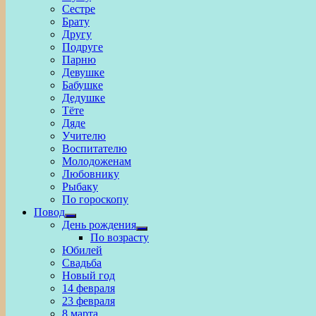
Сестре
Брату
Другу
Подруге
Парню
Девушке
Бабушке
Дедушке
Тёте
Дяде
Учителю
Воспитателю
Молодоженам
Любовнику
Рыбаку
По гороскопу
Повод
Show
День рождения
sub
Show
По возрасту
menu
sub
Юбилей
menu
Свадьба
Новый год
14 февраля
23 февраля
8 марта