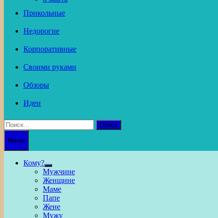
Прикольные
Недорогие
Корпоративные
Своими руками
Обзоры
Идеи
Найти:
Меню
Кому?
Show
Мужчине
sub
Женщине
menu
Маме
Папе
Жене
Мужу