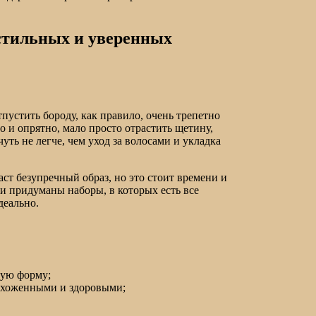
 стильных и уверенных
устить бороду, как правило, очень трепетно
но и опрятно, мало просто отрастить щетину,
уть не легче, чем уход за волосами и укладка
ст безупречный образ, но это стоит времени и
и придуманы наборы, в которых есть все
деально.
ную форму;
 ухоженными и здоровыми;