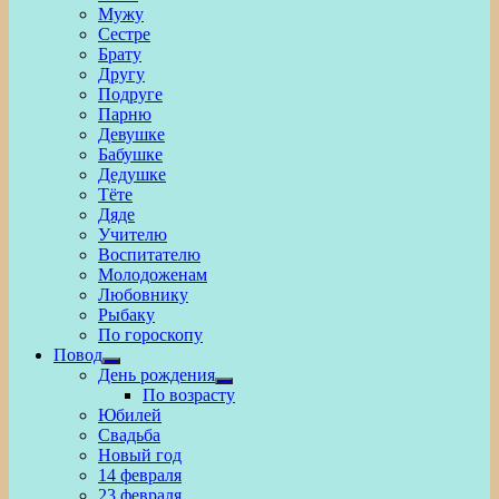
Мужу
Сестре
Брату
Другу
Подруге
Парню
Девушке
Бабушке
Дедушке
Тёте
Дяде
Учителю
Воспитателю
Молодоженам
Любовнику
Рыбаку
По гороскопу
Повод
Show
День рождения
sub
Show
По возрасту
menu
sub
Юбилей
menu
Свадьба
Новый год
14 февраля
23 февраля