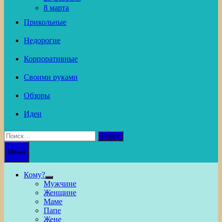
8 марта
Прикольные
Недорогие
Корпоративные
Своими руками
Обзоры
Идеи
Найти:
Меню
Кому?
Show
Мужчине
sub
Женщине
menu
Маме
Папе
Жене