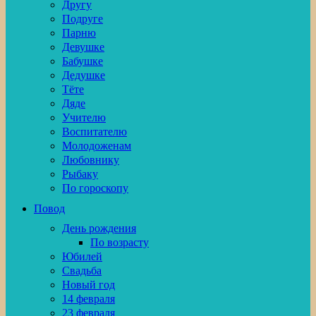
Другу
Подруге
Парню
Девушке
Бабушке
Дедушке
Тёте
Дяде
Учителю
Воспитателю
Молодоженам
Любовнику
Рыбаку
По гороскопу
Повод
День рождения
По возрасту
Юбилей
Свадьба
Новый год
14 февраля
23 февраля