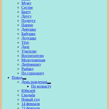
Мужу
Сестре
Брату
Другу
Подруге
Парню
Девушке
Бабушке
Дедушке
Тёте
Дяде
Учителю
Воспитателю
Молодоженам
Любовнику
Рыбаку
По гороскопу
Повод
Show
День рождения
sub
Show
По возрасту
menu
sub
Юбилей
menu
Свадьба
Новый год
14 февраля
23 февраля