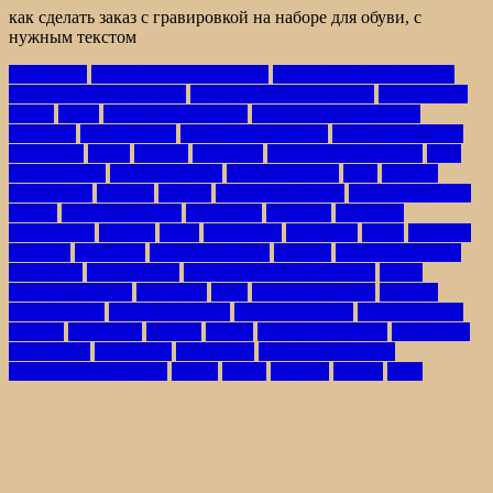
как сделать заказ с гравировкой на наборе для обуви, с
нужным текстом
14февраля
английская грамматика
английский для бизнеса
английский для работы
аудиоуроки английского
безопасный
слайм
бельё
бизнес английский
видео по английскому
смотреть
влюблённые
воздушные шарики
воздушные шары
выходной
гости
девуша
девчонки
деловой английский
день
влюблённых
день рождение
день рождения
дети
детское
творчество
детство
дизайн
доставка букетов
доставка цветов
друзья
игры с слаймом
искусство
конфеты
Лазерная
гравировка
любовь
люди
начальник
общество
пасха
подарки
подарок
праздник
продажа цветов
радость
развитие мелкой
моторики
развлечения
разговорный английский
робот
пылесос Леново
родители
розы
сенсорные игры
слайм в
образовании
слайм для детей
слайм обучение
слайм своими
руками
сувениры
счастье
счатье
Термосы на заказ
Термосы с
логотипом
тюльпаны
увлечение
учить английский
самостоятельно дома
цветы
чулки
шарики
этикет
яица