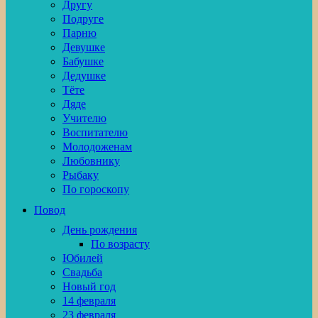
Другу
Подруге
Парню
Девушке
Бабушке
Дедушке
Тёте
Дяде
Учителю
Воспитателю
Молодоженам
Любовнику
Рыбаку
По гороскопу
Повод
День рождения
По возрасту
Юбилей
Свадьба
Новый год
14 февраля
23 февраля