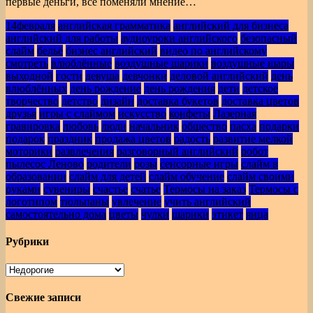
первые деньги, все поменяли мнение…
14февраля
английская грамматика
английский для бизнеса
английский для работы
аудиоуроки английского
безопасный
слайм
бельё
бизнес английский
видео по английскому
смотреть
влюблённые
воздушные шарики
воздушные шары
выходной
гости
девуша
девчонки
деловой английский
день
влюблённых
день рождение
день рождения
дети
детское
творчество
детство
дизайн
доставка букетов
доставка цветов
друзья
игры с слаймом
искусство
конфеты
Лазерная
гравировка
любовь
люди
начальник
общество
пасха
подарки
подарок
праздник
продажа цветов
радость
развитие мелкой
моторики
развлечения
разговорный английский
робот
пылесос Леново
родители
розы
сенсорные игры
слайм в
образовании
слайм для детей
слайм обучение
слайм своими
руками
сувениры
счастье
счатье
Термосы на заказ
Термосы с
логотипом
тюльпаны
увлечение
учить английский
самостоятельно дома
цветы
чулки
шарики
этикет
яица
Рубрики
Рубрики
Свежие записи