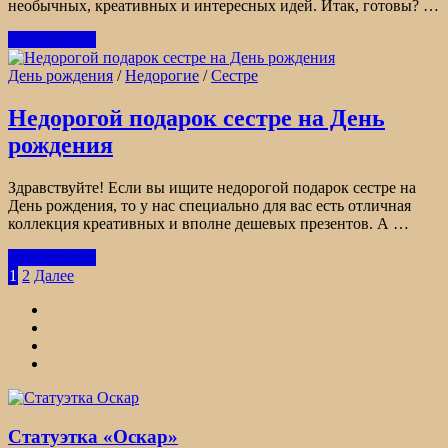
необычных, креативных и интересных идей. Итак, готовы? …
Читать далее
День рождения
/
Недорогие
/
Сестре
Недорогой подарок сестре на День
рождения
Здравствуйте! Если вы ищите недорогой подарок сестре на
День рождения, то у нас специально для вас есть отличная
коллекция креативных и вполне дешевых презентов. А …
Читать далее
Пагинация
1
2
Далее
записей
Статуэтка «Оскар»