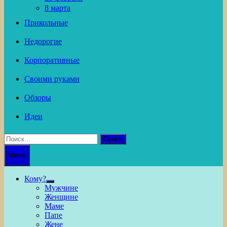
8 марта
Прикольные
Недорогие
Корпоративные
Своими руками
Обзоры
Идеи
Найти:
Меню
Кому?
Show
Мужчине
sub
Женщине
menu
Маме
Папе
Жене