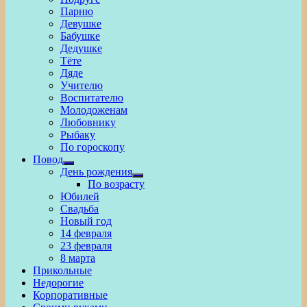
Парню
Девушке
Бабушке
Дедушке
Тёте
Дяде
Учителю
Воспитателю
Молодоженам
Любовнику
Рыбаку
По гороскопу
Повод
Show
День рождения
sub
Show
По возрасту
menu
sub
Юбилей
menu
Свадьба
Новый год
14 февраля
23 февраля
8 марта
Прикольные
Недорогие
Корпоративные