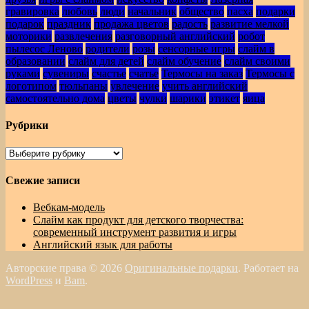
гравировка
любовь
люди
начальник
общество
пасха
подарки
подарок
праздник
продажа цветов
радость
развитие мелкой
моторики
развлечения
разговорный английский
робот
пылесос Леново
родители
розы
сенсорные игры
слайм в
образовании
слайм для детей
слайм обучение
слайм своими
руками
сувениры
счастье
счатье
Термосы на заказ
Термосы с
логотипом
тюльпаны
увлечение
учить английский
самостоятельно дома
цветы
чулки
шарики
этикет
яица
Рубрики
Рубрики
Свежие записи
Вебкам-модель
Слайм как продукт для детского творчества:
современный инструмент развития и игры
Английский язык для работы
Авторские права © 2026
Оригинальные подарки
. Работает на
WordPress
и
Bam
.