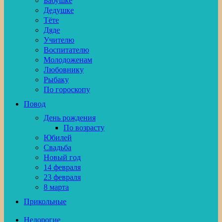
Бабушке
Дедушке
Тёте
Дяде
Учителю
Воспитателю
Молодоженам
Любовнику
Рыбаку
По гороскопу
Повод
День рождения
По возрасту
Юбилей
Свадьба
Новый год
14 февраля
23 февраля
8 марта
Прикольные
Недорогие