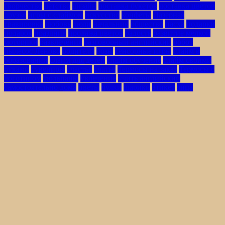
творчество
детство
дизайн
доставка букетов
доставка цветов
друзья
игры с слаймом
искусство
конфеты
Лазерная
гравировка
любовь
люди
начальник
общество
пасха
подарки
подарок
праздник
продажа цветов
радость
развитие мелкой
моторики
развлечения
разговорный английский
робот
пылесос Леново
родители
розы
сенсорные игры
слайм в
образовании
слайм для детей
слайм обучение
слайм своими
руками
сувениры
счастье
счатье
Термосы на заказ
Термосы с
логотипом
тюльпаны
увлечение
учить английский
самостоятельно дома
цветы
чулки
шарики
этикет
яица