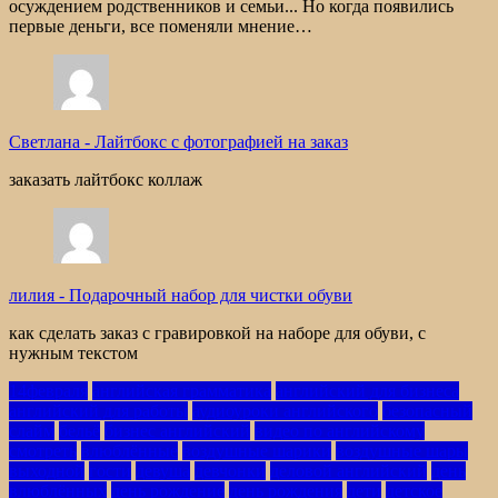
осуждением родственников и семьи... Но когда появились
первые деньги, все поменяли мнение…
Светлана
-
Лайтбокс с фотографией на заказ
заказать лайтбокс коллаж
лилия
-
Подарочный набор для чистки обуви
как сделать заказ с гравировкой на наборе для обуви, с
нужным текстом
14февраля
английская грамматика
английский для бизнеса
английский для работы
аудиоуроки английского
безопасный
слайм
бельё
бизнес английский
видео по английскому
смотреть
влюблённые
воздушные шарики
воздушные шары
выходной
гости
девуша
девчонки
деловой английский
день
влюблённых
день рождение
день рождения
дети
детское