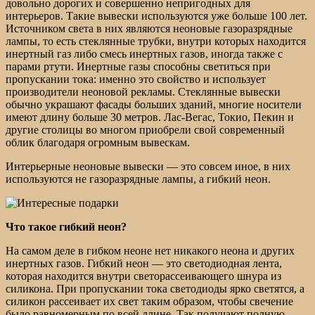
довольно дорогих и совершенно непригодных для
интерьеров. Такие вывески используются уже больше 100 лет.
Источником света в них являются неоновые газоразрядные
лампы, то есть стеклянные трубки, внутри которых находится
инертный газ либо смесь инертных газов, иногда также с
парами ртути. Инертные газы способны светиться при
пропускании тока: именно это свойство и использует
производители неоновой рекламы. Стеклянные вывески
обычно украшают фасады больших зданий, многие носители
имеют длину больше 30 метров. Лас-Вегас, Токио, Пекин и
другие столицы во многом приобрели свой современный
облик благодаря огромным вывескам.
Интерьерные неоновые вывески — это совсем иное, в них
используются не газоразрядные лампы, а гибкий неон.
Что такое гибкий неон?
На самом деле в гибком неоне нет никакого неона и других
инертных газов. Гибкий неон — это светодиодная лента,
которая находится внутри светорассеивающего шнура из
силикона. При пропускании тока светодиоды ярко светятся, а
силикон рассеивает их свет таким образом, чтобы свечение
было равномерным по всей длине. Так получают полную