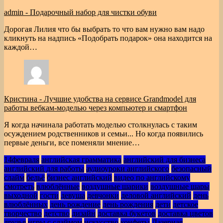
admin
-
Подарочный набор для чистки обуви
Дорогая Лилия что бы выбрать то что вам нужно вам надо
кликнуть на надпись «Подобрать подарок» она находится на
каждой…
Кристина
-
Лучшие удобства на сервисе Grandmodel для
работы вебкам-моделью через компьютер и смартфон
Я когда начинала работать моделью столкнулась с таким
осуждением родственников и семьи... Но когда появились
первые деньги, все поменяли мнение…
14февраля
английская грамматика
английский для бизнеса
английский для работы
аудиоуроки английского
безопасный
слайм
бельё
бизнес английский
видео по английскому
смотреть
влюблённые
воздушные шарики
воздушные шары
выходной
гости
девуша
девчонки
деловой английский
день
влюблённых
день рождение
день рождения
дети
детское
творчество
детство
дизайн
доставка букетов
доставка цветов
друзья
игры с слаймом
искусство
конфеты
Лазерная