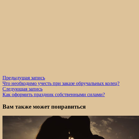
Навигация
Предыдущая
Предыдущая запись
запись:
Что необходимо учесть при заказе обручальных колец?
по
Следующая
Следующая запись
записям
запись:
Как оформить праздник собственными силами?
Вам также может понравиться