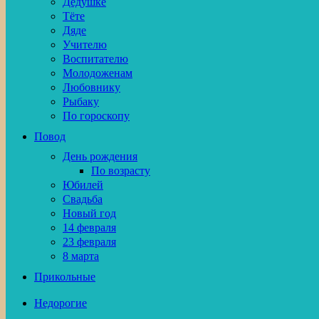
Дедушке
Тёте
Дяде
Учителю
Воспитателю
Молодоженам
Любовнику
Рыбаку
По гороскопу
Повод
День рождения
По возрасту
Юбилей
Свадьба
Новый год
14 февраля
23 февраля
8 марта
Прикольные
Недорогие