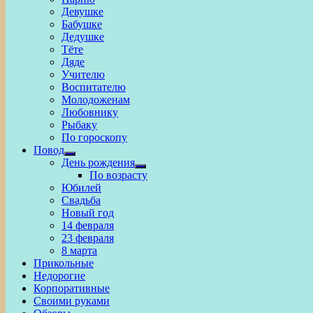
Девушке
Бабушке
Дедушке
Тёте
Дяде
Учителю
Воспитателю
Молодоженам
Любовнику
Рыбаку
По гороскопу
Повод
Show
День рождения
sub
Show
По возрасту
menu
sub
Юбилей
menu
Свадьба
Новый год
14 февраля
23 февраля
8 марта
Прикольные
Недорогие
Корпоративные
Своими руками