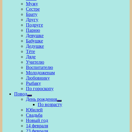
Мужу
Сестре
Брату
Другу
Подруге
Парню
Девушке
Бабушке
Дедушке
Тёте
Дяде
Учителю
Воспитателю
Молодоженам
Любовнику
Рыбаку
По гороскопу
Повод
Show
День рождения
sub
Show
По возрасту
menu
sub
Юбилей
menu
Свадьба
Новый год
14 февраля
23 февраля