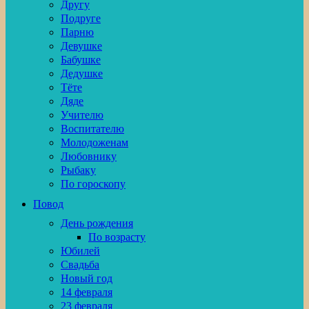
Другу
Подруге
Парню
Девушке
Бабушке
Дедушке
Тёте
Дяде
Учителю
Воспитателю
Молодоженам
Любовнику
Рыбаку
По гороскопу
Повод
День рождения
По возрасту
Юбилей
Свадьба
Новый год
14 февраля
23 февраля