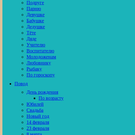
Подруге
Парню
Девушке
Бабушке
Дедушке
Тёте
Дяде
Учителю
Воспитателю
Молодоженам
Любовнику
Рыбаку
По гороскопу
Повод
День рождения
По возрасту
Юбилей
Свадьба
Новый год
14 февраля
23 февраля
8 марта