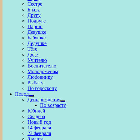
Сестре
Брату
Другу
Подруге
Парню
Девушке
Бабушке
Дедушке
Тёте
Дяде
Учителю
Воспитателю
Молодоженам
Любовнику
Рыбаку
По гороскопу
Повод
Show
День рождения
sub
Show
По возрасту
menu
sub
Юбилей
menu
Свадьба
Новый год
14 февраля
23 февраля
8 марта