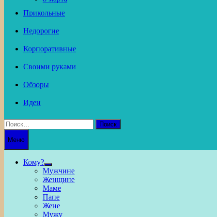
Прикольные
Недорогие
Корпоративные
Своими руками
Обзоры
Идеи
Найти:
Меню
Кому?
Show
Мужчине
sub
Женщине
menu
Маме
Папе
Жене
Мужу